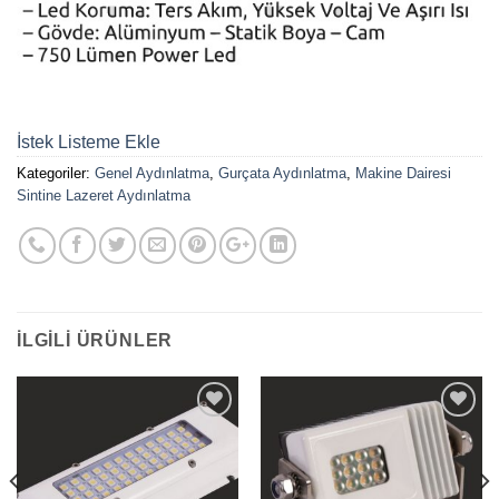
İstek Listeme Ekle
Kategoriler:
Genel Aydınlatma
,
Gurçata Aydınlatma
,
Makine Dairesi
Sintine Lazeret Aydınlatma
İLGILI ÜRÜNLER
İstek
İstek
Listeme
Listeme
Ekle
Ekle