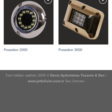
İstek
İstek
Listeme
Listeme
Ekle
Ekle
Poseidon 2000
Poseidon 3000
Tüm hakları saklıdır 2026 ©
Deniz Aydınlatma
Tasarım & Seo :
www.jetbilisim.com.tr
Seo Uzmanı